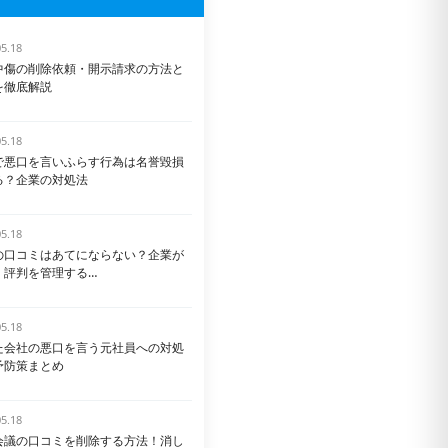
05.18
中傷の削除依頼・開示請求の方法と
を徹底解説
05.18
で悪口を言いふらす行為は名誉毀損
る？企業の対処法
05.18
の口コミはあてにならない？企業が
く評判を管理する…
05.18
た会社の悪口を言う元社員への対処
予防策まとめ
05.18
会議の口コミを削除する方法！消し