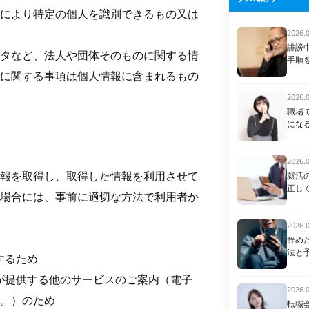
により特定の個人を識別できるもの又は
2026.
誹謗
タなど、法人や団体そのものに関する情
手順
に関する事項は個人情報に含まれるもの
2026.
職場
にな
2026.
報を取得し、取得した情報を利用させて
就活
正し
場合には、事前に適切な方法で利用者か
2026.
辞め
法と
するため
所が提供する他のサービスのご案内（電子
2026.
。）のため
転職