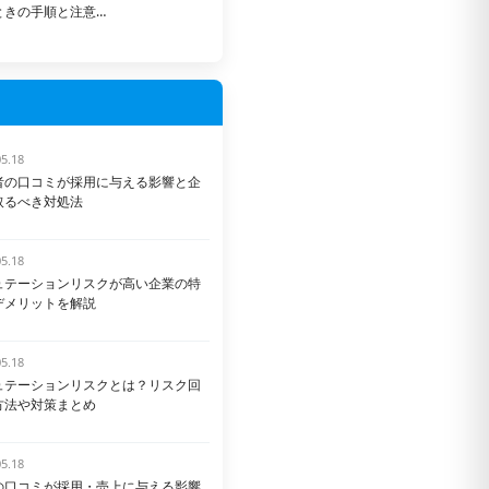
ときの手順と注意…
05.18
者の口コミが採用に与える影響と企
取るべき対処法
05.18
ュテーションリスクが高い企業の特
デメリットを解説
05.18
ュテーションリスクとは？リスク回
方法や対策まとめ
05.18
の口コミが採用・売上に与える影響