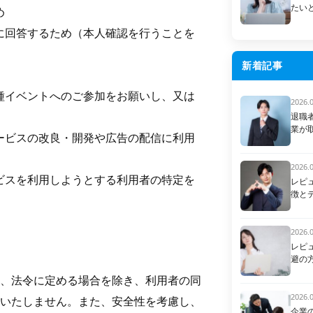
たい
め
等に回答するため（本人確認を行うことを
新着記事
各種イベントへのご参加をお願いし、又は
2026.
退職
業が
サービスの改良・開発や広告の配信に利用
2026.
ービスを利用しようとする利用者の特定を
レピ
徴と
2026.
レピ
避の
、法令に定める場合を除き、利用者の同
2026.
いたしません。また、安全性を考慮し、
企業