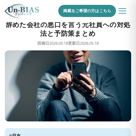
企業の口コミ対策・風評被害TOP
›
コラム一覧
›
辞めた会社の悪口を言う元社員への対処法と予防策まとめ
掲載をご希望の方はこちら
辞めた会社の悪口を言う元社員への対処
法と予防策まとめ
投稿日
2026.05.18
更新日
2026.05.18
目次