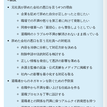
元社員が辞めた会社の悪口を言う4つの理由
企業を貶めて辞めた自分が正しかったと信じたい
職場での不満や怒りを第三者に向けて発散したい
同僚や後輩への「親切心」から警告しようとしている
退職時のトラブルや不満が解消されないまま残っている
辞めた会社の悪口を言う元社員への対処法
内容を冷静に分析して対応方針を決める
削除申請や法的対応を検討する
正しい情報を発信して悪評の影響を薄める
弁護士監修の反論・公式見解をメディアに掲載する
社内への影響を最小化する対応を取る
退職者からのネガキャンを防ぐための予防策
在職中から不満を吸い上げる仕組みを作る
退職プロセスを丁寧に設計する
退職者との関係を円満に保つアルムナイ的発想を持つ