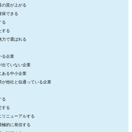
募の質が上がる
確保できる
する
上する
魅力で選ばれる
いる企業
が出ていない企業
にある中小企業
票が他社と似通っている企業
する
定する
にリニューアルする
積極的に発信する