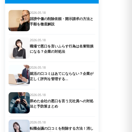
2026.05.18
誹謗中傷の削除依頼・開示請求の方法と
手順を徹底解説
2026.05.18
職場で悪口を言いふらす行為は名誉毀損
になる？企業の対処法
2026.05.18
就活の口コミはあてにならない？企業が
正しく評判を管理する…
2026.05.18
辞めた会社の悪口を言う元社員への対処
法と予防策まとめ
2026.05.18
転職会議の口コミを削除する方法！消し