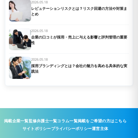
2026.05.18
レピュテーションリスクとは？リスク回避の方法や対策ま
とめ
2026.05.18
企業の口コミが採用・売上に与える影響と評判管理の重要
性
2026.05.18
採用ブランディングとは？会社の魅力を高める具体的な実
践法
掲載企業一覧
監修弁護士一覧
コラム一覧
掲載をご希望の方はこちら
サイトポリシー
プライバシーポリシー
運営主体