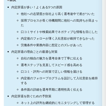
内定辞退が多い！よくある5つの原因
他社への志望度が自社より高く選考途中で差がついた
採用プロセスが長く待機期間に他社への気持ちが高まっ
た
口コミサイトや検索結果でネガティブな情報を目にした
内定後のフォローが薄く入社意欲が維持できなかった
労働条件や業務内容に想定とのズレがあった
内定辞退の理由ごとの最適な対策
自社の独自の魅力を選考全体で丁寧に伝える
選考ステップを見直してスピード感を高める
口コミ・評判への対策で正しい情報を届ける
内定後のフォロープログラムを設計して入社意欲を維持
する
条件面の詳細を選考早期に透明性高く伝える
内定辞退を防ぐための予防策
ネット上の評判を継続的にモニタリングして管理する